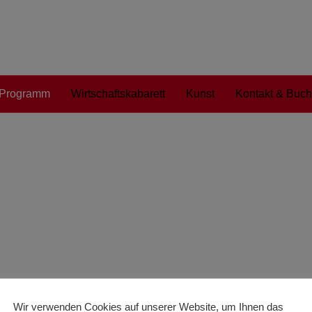
Programm
Wirtschaftskabarett
Kunst
Kontakt & Buc
Programm
Ehrlich, jetzt?
Juni 2026
Das aktuelle Kabarett Progra
In über 20 Jahren als Kabarettis
Fasching bekannt als „Das tapfe
Markus Warum zum Vertriebspro
schlechte Laune aus der Busines
Wir verwenden Cookies auf unserer Website, um Ihnen das