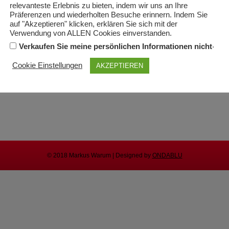
einmal spannend, unterhaltsam 
relevanteste Erlebnis zu bieten, indem wir uns an Ihre
Schneiderlein“ zu den Themen 
Präferenzen und wiederholten Besuche erinnern. Indem Sie
tools
und political correctness
„a
auf "Akzeptieren" klicken, erklären Sie sich mit der
Programme sind immer wieder s
Verwendung von ALLEN Cookies einverstanden.
musikalisch und verrückt, dass a
.
Verkaufen Sie meine persönlichen Informationen nicht
haben bestens unterhalten wer
„
Ehrlich Jetzt?” stellt er eine F
Cookie Einstellungen
AKZEPTIEREN
normalerweise nicht zu stelle
traut sich - und offensichtlich m
Tickets:
https://diebruecke.social/event
© 2018 Markus Warum | Designed by
ONDABLU